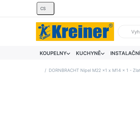
CS
Zadejte hl
KOUPELNY
KUCHYNĚ
INSTALAČN
Domovská stránka
DORNBRACHT Nipel M22 x1 x M14 x 1 - Zla