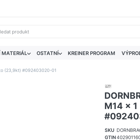
edaný výraz. První výsledky se zobrazí automaticky při zadáván
Í MATERIÁL
OSTATNÍ
KREINER PROGRAM
VÝPRO
to (23,9kt) #092403020-01
DORNBR
M14 x 1 
#09240
SKU
DORNBRA
GTIN
40290116