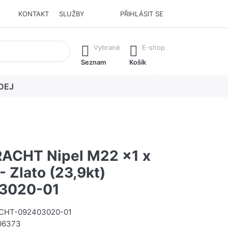
KONTAKT
SLUŽBY
PŘIHLÁSIT SE
í. Stisknutím klávesy Enter vyvoláte všechny výsledky.
Vybrané
E-shop
Seznam
Košík
DEJ
ACHT Nipel M22 x1 x
- Zlato (23,9kt)
3020-01
CHT-092403020-01
06373