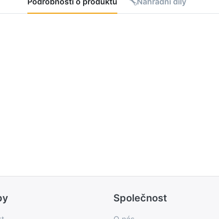
Podrobnosti o produktu
Náhradní díly
á výroba)
by
Společnost
kt
O nás