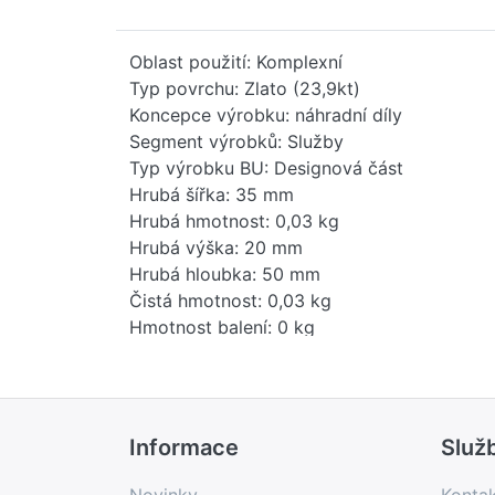
Oblast použití: Komplexní
Typ povrchu: Zlato (23,9kt)
Koncepce výrobku: náhradní díly
Segment výrobků: Služby
Typ výrobku BU: Designová část
Hrubá šířka: 35 mm
Hrubá hmotnost: 0,03 kg
Hrubá výška: 20 mm
Hrubá hloubka: 50 mm
Čistá hmotnost: 0,03 kg
Hmotnost balení: 0 kg
Stav položky - prodej: blokováno (ukončen
EAN: 4029011606373
Země původu: DE
Novinka: Ne
Informace
Služ
Prodejní program: Ne
Kód produktu: 84819000
Novinky
Konta