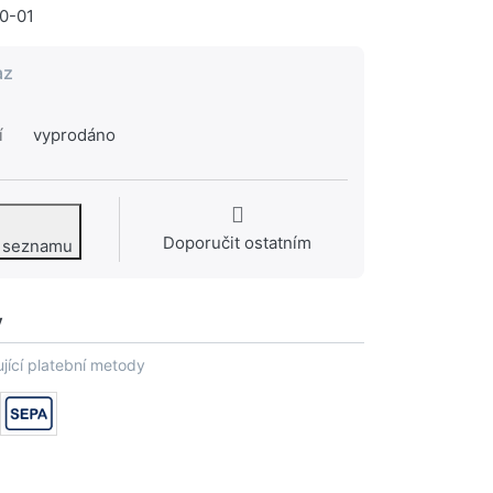
0-01
az
í
vyprodáno
Doporučit ostatním
o seznamu
y
jící platební metody