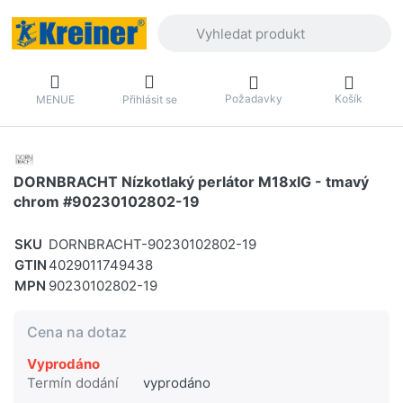
Zadejte hledaný výraz. První výsledky 
Požadavky
Košík
MENUE
Přihlásit se
DORNBRACHT Nízkotlaký perlátor M18xIG - tmavý
chrom #90230102802-19
SKU
DORNBRACHT-90230102802-19
GTIN
4029011749438
MPN
90230102802-19
Cena na dotaz
Vyprodáno
Termín dodání
vyprodáno