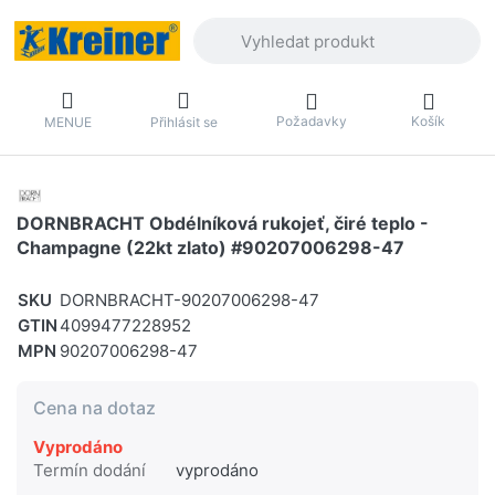
Zadejte hledaný výraz. První výsledky 
Požadavky
Košík
MENUE
Přihlásit se
DORNBRACHT Obdélníková rukojeť, čiré teplo -
Champagne (22kt zlato) #90207006298-47
SKU
DORNBRACHT-90207006298-47
GTIN
4099477228952
MPN
90207006298-47
Cena na dotaz
Vyprodáno
Termín dodání
vyprodáno