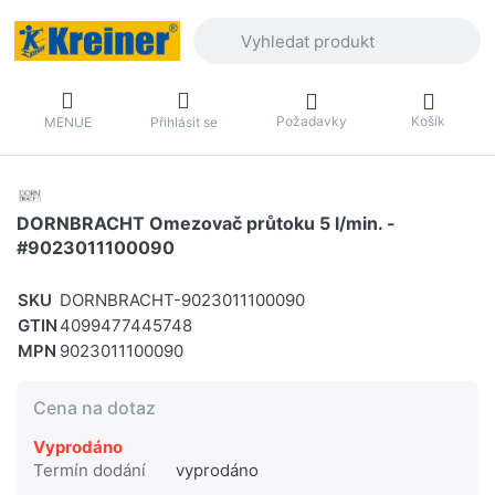
Zadejte hledaný výraz. První výsledky 
Požadavky
Košík
MENUE
Přihlásit se
DORNBRACHT Omezovač průtoku 5 l/min. -
#9023011100090
SKU
DORNBRACHT-9023011100090
GTIN
4099477445748
MPN
9023011100090
Cena na dotaz
Vyprodáno
Termín dodání
vyprodáno