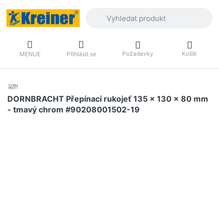
Zadejte hledaný výraz. První výsledky 
Požadavky
Košík
MENUE
Přihlásit se
DORNBRACHT Přepínací rukojeť 135 x 130 x 80 mm
- tmavý chrom #90208001502-19