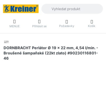
Zadejte hledaný výraz. První výsledky 
Požadavky
Košík
MENUE
Přihlásit se
DORNBRACHT Perlátor Ø 19 x 22 mm, 4,54 l/min. -
Broušené šampaňské (22kt zlato) #90230116801-
46