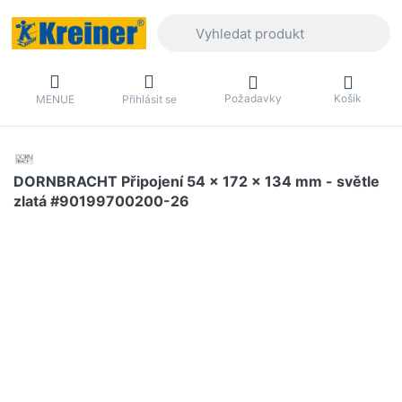
Zadejte hledaný výraz. První výsledky 
Požadavky
Košík
MENUE
Přihlásit se
DORNBRACHT Připojení 54 x 172 x 134 mm - světle
zlatá #90199700200-26