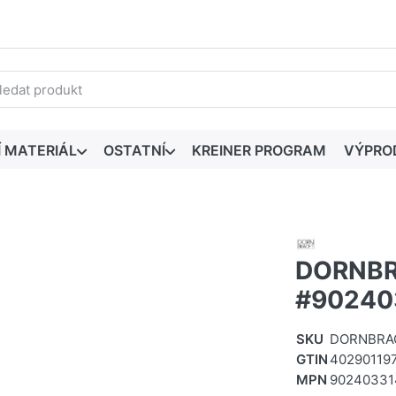
edaný výraz. První výsledky se zobrazí automaticky při zadáván
Í MATERIÁL
OSTATNÍ
KREINER PROGRAM
VÝPRO
DORNBRA
#90240
SKU
DORNBRA
GTIN
40290119
MPN
90240331