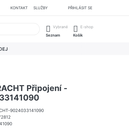
KONTAKT
SLUŽBY
PŘIHLÁSIT SE
í. Stisknutím klávesy Enter vyvoláte všechny výsledky.
Vybrané
E-shop
Seznam
Košík
DEJ
CHT Připojení -
33141090
CHT-9024033141090
72812
41090