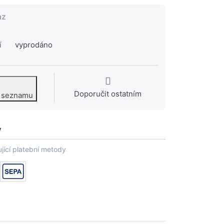
az
í
vyprodáno
Doporučit ostatním
o seznamu
y
jící platební metody