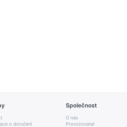
by
Společnost
kt
O nás
ace o doručení
Provozovatel