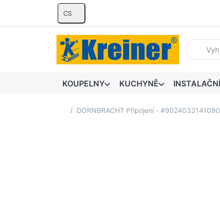
CS
Zadejte hl
KOUPELNY
KUCHYNĚ
INSTALAČN
Domovská stránka
DORNBRACHT Připojení - #9024033141090