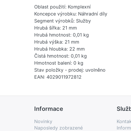
Oblast použití: Komplexní
Koncepce výrobku: Náhradní díly
Segment výrobků: Služby
Hrubá šířka: 21 mm
Hrubá hmotnost: 0,01 kg
Hrubá výška: 21 mm
Hrubá hloubka: 22 mm
Čistá hmotnost: 0,01 kg
Hmotnost balení: 0 kg
Stav položky - prodej: uvolněno
EAN: 4029011972812
Země původu: DE
Novinka: Ne
Prodejní program: Ano
Kód produktu: 84819000
Informace
Služ
Novinky
Konta
Naposledy zobrazené
Inform