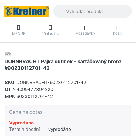
Zadejte hledaný výraz. První výsledky 
Požadavky
Košík
MENUE
Přihlásit se
DORNBRACHT Pájka dutinek - kartáčovaný bronz
#90230112701-42
SKU
DORNBRACHT-90230112701-42
GTIN
4099477394220
MPN
90230112701-42
Cena na dotaz
Vyprodáno
Termín dodání
vyprodáno