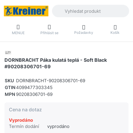
Zadejte hledaný výraz. První výsledky 
Požadavky
Košík
MENUE
Přihlásit se
DORNBRACHT Páka kulatá teplá - Soft Black
#90208306701-69
SKU
DORNBRACHT-90208306701-69
GTIN
4099477303345
MPN
90208306701-69
Cena na dotaz
Vyprodáno
Termín dodání
vyprodáno