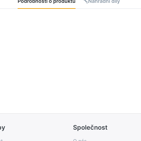
Podrobnosti o produktu
Náhradní díly
by
Společnost
kt
O nás