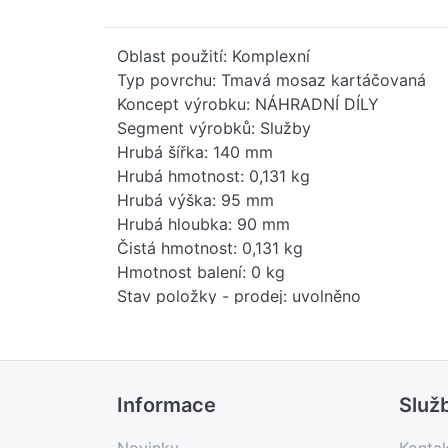
Oblast použití: Komplexní
Typ povrchu: Tmavá mosaz kartáčovaná
Koncept výrobku: NÁHRADNÍ DÍLY
Segment výrobků: Služby
Hrubá šířka: 140 mm
Hrubá hmotnost: 0,131 kg
Hrubá výška: 95 mm
Hrubá hloubka: 90 mm
Čistá hmotnost: 0,131 kg
Hmotnost balení: 0 kg
Stav položky - prodej: uvolněno
EAN: 4099477417707
Země původu: DE
Novinka: Ne
Prodejní program: Ano
Informace
Služ
Kód produktu: 84819000
Kód výrobku v USA: 8481901000
Novinky
Konta