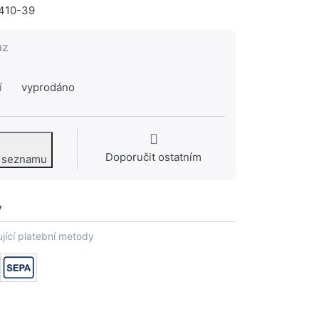
410-39
az
í
vyprodáno
Doporučit ostatním
o seznamu
y
jící platební metody