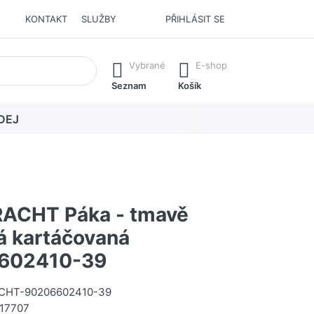
KONTAKT
SLUŽBY
PŘIHLÁSIT SE
í. Stisknutím klávesy Enter vyvoláte všechny výsledky.
Vybrané
E-shop
Seznam
Košík
DEJ
ACHT Páka - tmavě
 kartáčovaná
602410-39
HT-90206602410-39
17707