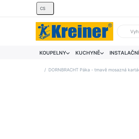
CS
Zadejte hl
KOUPELNY
KUCHYNĚ
INSTALAČN
Domovská stránka
DORNBRACHT Páka - tmavě mosazná kart