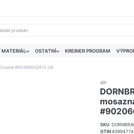
edaný výraz. První výsledky se zobrazí automaticky při zadáván
Í MATERIÁL
OSTATNÍ
KREINER PROGRAM
VÝPRO
áčovaná #90206602410-39
DORNBR
mosazná
#90206
SKU
DORNBRAC
GTIN
40994774