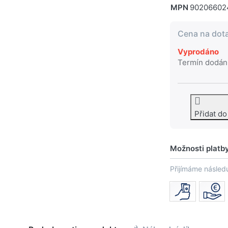
MPN
90206602
Cena na dot
Vyprodáno
Termín dodán
Přidat d
Možnosti platb
Přijímáme následu