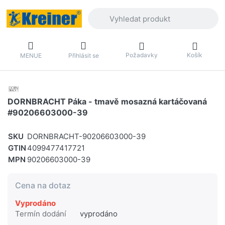
Zadejte hledaný výraz. První výsledky 
Požadavky
Košík
MENUE
Přihlásit se
DORNBRACHT Páka - tmavě mosazná kartáčovaná
#90206603000-39
SKU
DORNBRACHT-90206603000-39
GTIN
4099477417721
MPN
90206603000-39
Cena na dotaz
Vyprodáno
Termín dodání
vyprodáno