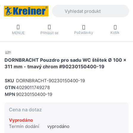
Zadejte hledaný výraz. První výsledky 
Požadavky
Košík
MENUE
Přihlásit se
DORNBRACHT Pouzdro pro sadu WC štětek Ø 100 x
311 mm - tmavý chrom #90230150400-19
SKU
DORNBRACHT-90230150400-19
GTIN
4029011749278
MPN
90230150400-19
Cena na dotaz
Vyprodáno
Termín dodání
vyprodáno