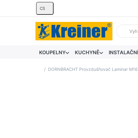
CS
Zadejte hl
KOUPELNY
KUCHYNĚ
INSTALAČN
Domovská stránka
DORNBRACHT Provzdušňovač Laminar M16x