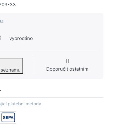
703-33
az
í
vyprodáno
Doporučit ostatním
o seznamu
y
jící platební metody