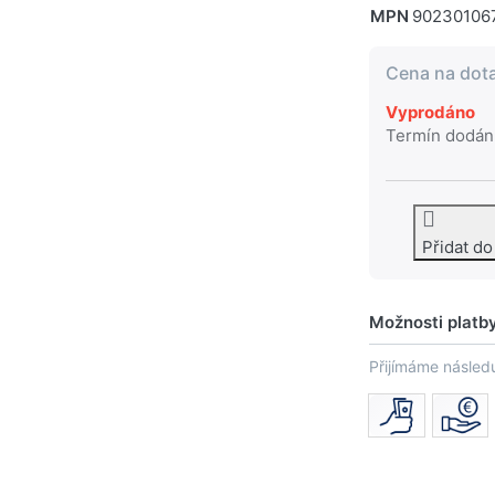
MPN
90230106
Cena na dot
Vyprodáno
Termín dodán
Přidat d
Možnosti platb
Přijímáme následu