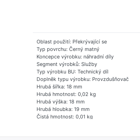
Oblast použití: Překrývající se
Typ povrchu: Černý matný
Koncepce výrobku: náhradní díly
Segment výrobků: Služby
Typ výrobku BU: Technický díl
Doplněk typu výrobku: Provzdušňovač
Hrubá šířka: 18 mm
Hrubá hmotnost: 0,02 kg
Hrubá výška: 18 mm
Hrubá hloubka: 19 mm
Čistá hmotnost: 0,01 kg
Hmotnost balení: 0,01 kg
Stav položky - prodej: uvolněno
EAN: 4029011985546