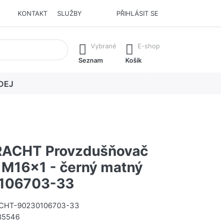
KONTAKT
SLUŽBY
PŘIHLÁSIT SE
í. Stisknutím klávesy Enter vyvoláte všechny výsledky.
Vybrané
E-shop
Seznam
Košík
DEJ
ACHT Provzdušňovač
 M16x1 - černý matný
106703-33
CHT-90230106703-33
85546