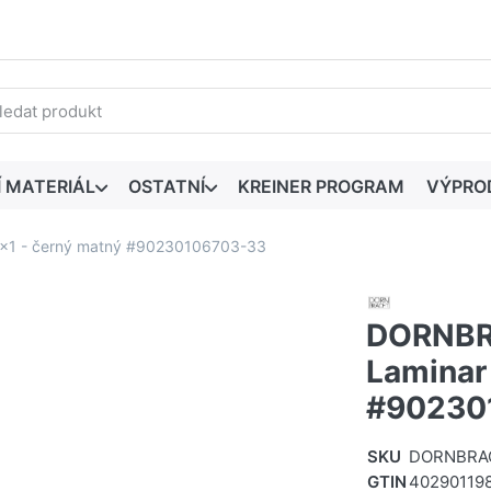
edaný výraz. První výsledky se zobrazí automaticky při zadáván
Í MATERIÁL
OSTATNÍ
KREINER PROGRAM
VÝPRO
1 - černý matný #90230106703-33
DORNBR
Laminar
#90230
SKU
DORNBRA
GTIN
40290119