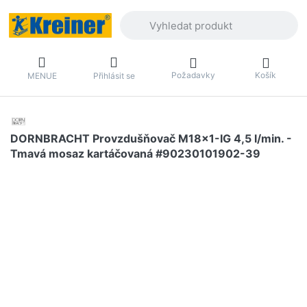
Zadejte hledaný výraz. První výsledky 
Požadavky
Košík
MENUE
Přihlásit se
DORNBRACHT Provzdušňovač M18x1-IG 4,5 l/min. -
Tmavá mosaz kartáčovaná #90230101902-39