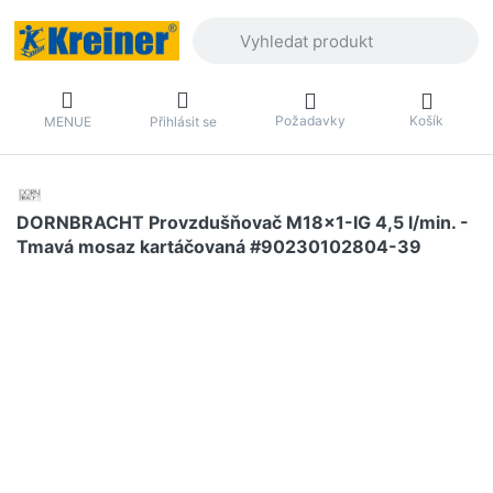
Zadejte hledaný výraz. První výsledky 
Požadavky
Košík
MENUE
Přihlásit se
DORNBRACHT Provzdušňovač M18x1-IG 4,5 l/min. -
Tmavá mosaz kartáčovaná #90230102804-39