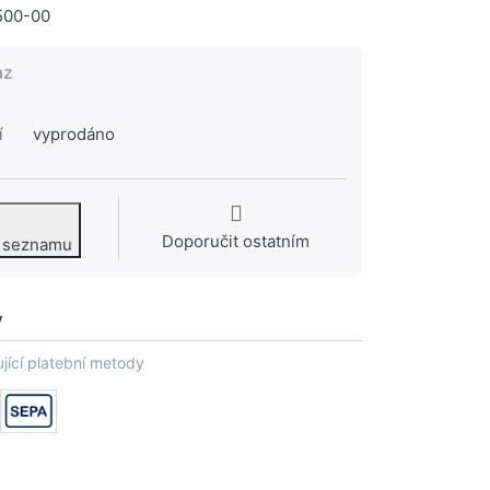
500-00
az
í
vyprodáno
Doporučit ostatním
o seznamu
y
jící platební metody