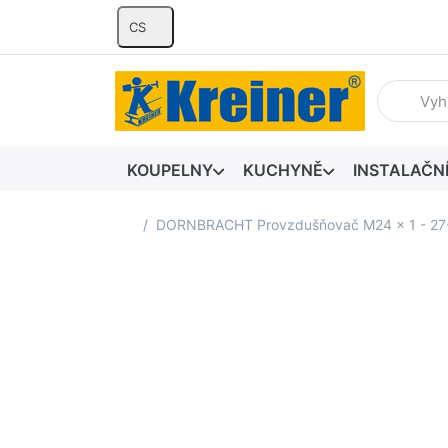
CS
Zadejte hl
KOUPELNY
KUCHYNĚ
INSTALAČN
Domovská stránka
DORNBRACHT Provzdušňovač M24 x 1 - 27-