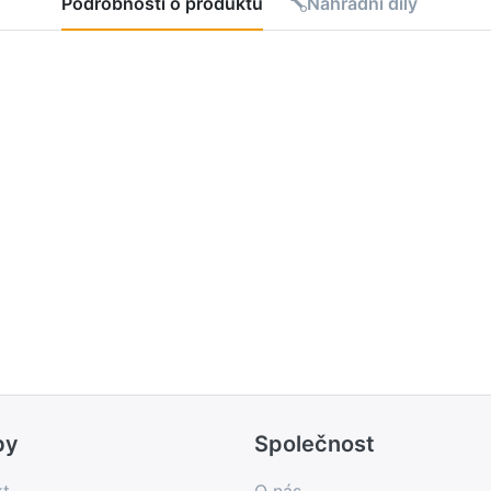
Podrobnosti o produktu
Náhradní díly
by
Společnost
kt
O nás