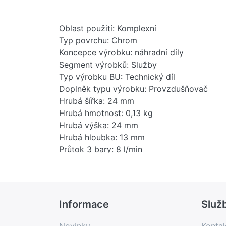
Oblast použití: Komplexní
Typ povrchu: Chrom
Koncepce výrobku: náhradní díly
Segment výrobků: Služby
Typ výrobku BU: Technický díl
Doplněk typu výrobku: Provzdušňovač
Hrubá šířka: 24 mm
Hrubá hmotnost: 0,13 kg
Hrubá výška: 24 mm
Hrubá hloubka: 13 mm
Průtok 3 bary: 8 l/min
Maximální průtok: 8 l/min
Čistá hmotnost: 0,13 kg
Hmotnost balení: 0 kg
Stav položky - prodej: uvolněno
Informace
Služ
EAN: 4099477302072
Země původu: IT
Novinky
Konta