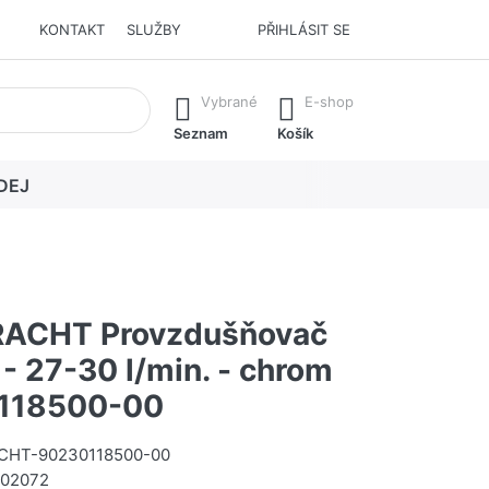
KONTAKT
SLUŽBY
PŘIHLÁSIT SE
í. Stisknutím klávesy Enter vyvoláte všechny výsledky.
Vybrané
E-shop
Seznam
Košík
DEJ
ACHT Provzdušňovač
- 27-30 l/min. - chrom
118500-00
HT-90230118500-00
02072