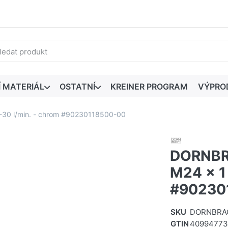
edaný výraz. První výsledky se zobrazí automaticky při zadáván
Í MATERIÁL
OSTATNÍ
KREINER PROGRAM
VÝPRO
30 l/min. - chrom #90230118500-00
DORNBR
M24 x 1 
#90230
SKU
DORNBRAC
GTIN
40994773