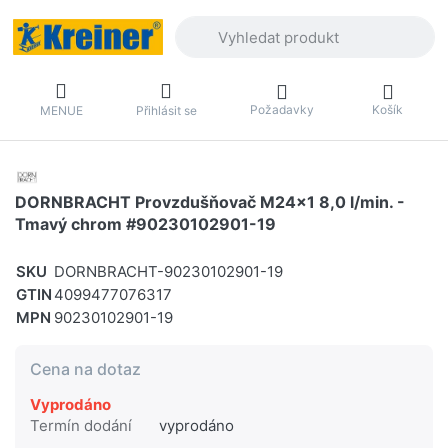
Zadejte hledaný výraz. První výsledky 
Požadavky
Košík
MENUE
Přihlásit se
DORNBRACHT Provzdušňovač M24x1 8,0 l/min. -
Tmavý chrom #90230102901-19
SKU
DORNBRACHT-90230102901-19
GTIN
4099477076317
MPN
90230102901-19
Cena na dotaz
Vyprodáno
Termín dodání
vyprodáno