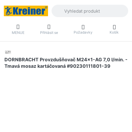
Zadejte hledaný výraz. První výsledky 
Požadavky
Košík
MENUE
Přihlásit se
DORNBRACHT Provzdušňovač M24x1-AG 7,0 l/min. -
Tmavá mosaz kartáčovaná #90230111801-39