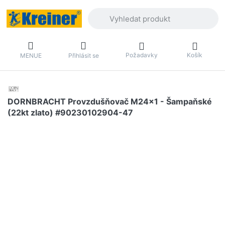
Zadejte hledaný výraz. První výsledky 
Požadavky
Košík
MENUE
Přihlásit se
DORNBRACHT Provzdušňovač M24x1 - Šampaňské
(22kt zlato) #90230102904-47