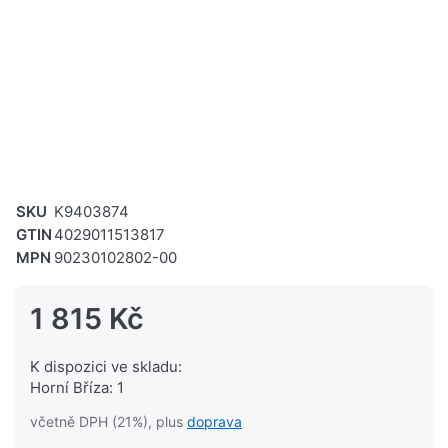
SKU
K9403874
GTIN
4029011513817
MPN
90230102802-00
1 815 Kč
K dispozici ve skladu:
Horní Bříza: 1
včetně DPH (21%), plus
doprava