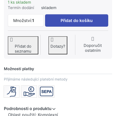
1 ks skladem
Termín dodání
skladem
DORNBRACHT Provzdušňovač nízkotlaký
Množství:
1
Přidat do košíku
Doporučit
Přidat do
Dotazy?
ostatním
seznamu
Možnosti platby
Přijímáme následující platební metody
Podrobnosti o produktu
Oblast použití: Komplexní