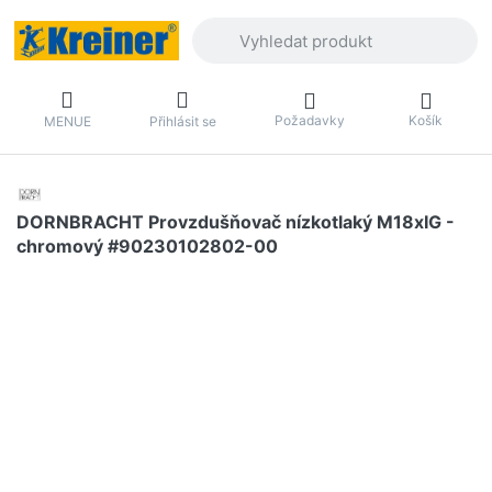
Zadejte hledaný výraz. První výsledky 
Požadavky
Košík
MENUE
Přihlásit se
DORNBRACHT Provzdušňovač nízkotlaký M18xIG -
chromový #90230102802-00