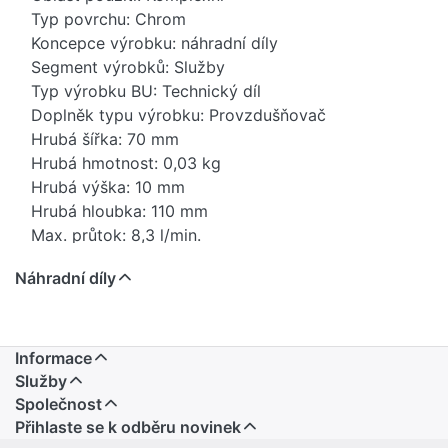
Typ povrchu: Chrom
Koncepce výrobku: náhradní díly
Segment výrobků: Služby
Typ výrobku BU: Technický díl
Doplněk typu výrobku: Provzdušňovač
Hrubá šířka: 70 mm
Hrubá hmotnost: 0,03 kg
Hrubá výška: 10 mm
Hrubá hloubka: 110 mm
Max. průtok: 8,3 l/min.
Čistá hmotnost: 0,02 kg
Náhradní díly
Hmotnost balení: 0,01 kg
Stav položky - prodej: uvolněno
EAN: 4029011513817
Země původu: DE
Informace
Novinka: Ne
Služby
Prodejní program: Ano
Společnost
Přihlaste se k odběru novinek
Kód produktu: 84819000