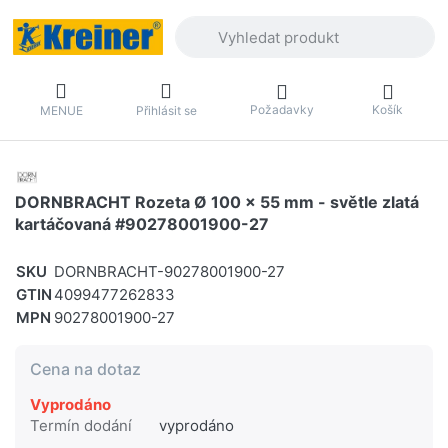
Zadejte hledaný výraz. První výsledky 
Požadavky
Košík
MENUE
Přihlásit se
DORNBRACHT Rozeta Ø 100 x 55 mm - světle zlatá
kartáčovaná #90278001900-27
SKU
DORNBRACHT-90278001900-27
GTIN
4099477262833
MPN
90278001900-27
Cena na dotaz
Vyprodáno
Termín dodání
vyprodáno