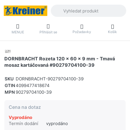
Zadejte hledaný výraz. První výsledky 
Požadavky
Košík
MENUE
Přihlásit se
DORNBRACHT Rozeta 120 x 60 x 9 mm - Tmavá
mosaz kartáčovaná #90279704100-39
SKU
DORNBRACHT-90279704100-39
GTIN
4099477418674
MPN
90279704100-39
Cena na dotaz
Vyprodáno
Termín dodání
vyprodáno