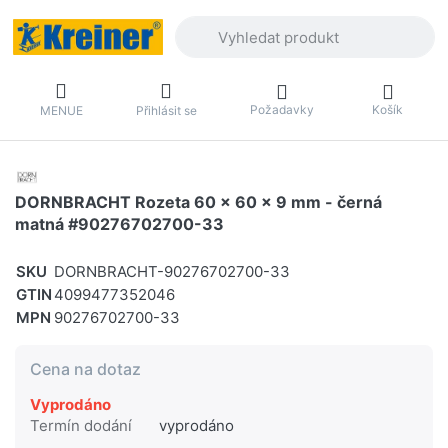
Zadejte hledaný výraz. První výsledky 
Požadavky
Košík
MENUE
Přihlásit se
DORNBRACHT Rozeta 60 x 60 x 9 mm - černá
matná #90276702700-33
SKU
DORNBRACHT-90276702700-33
GTIN
4099477352046
MPN
90276702700-33
Cena na dotaz
Vyprodáno
Termín dodání
vyprodáno