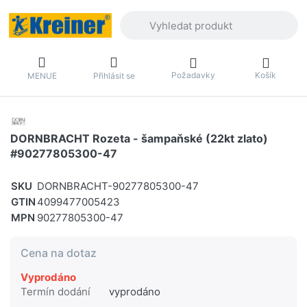
Zadejte hledaný výraz. První výsledky 
Požadavky
Košík
MENUE
Přihlásit se
DORNBRACHT Rozeta - šampaňské (22kt zlato)
#90277805300-47
SKU
DORNBRACHT-90277805300-47
GTIN
4099477005423
MPN
90277805300-47
Cena na dotaz
Vyprodáno
Termín dodání
vyprodáno