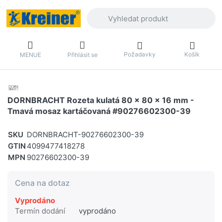
Zadejte hledaný výraz. První výsledky 
Požadavky
Košík
MENUE
Přihlásit se
DORNBRACHT Rozeta kulatá 80 x 80 x 16 mm -
Tmavá mosaz kartáčovaná #90276602300-39
SKU
DORNBRACHT-90276602300-39
GTIN
4099477418278
MPN
90276602300-39
Cena na dotaz
Vyprodáno
Termín dodání
vyprodáno