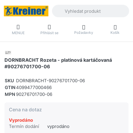
Zadejte hledaný výraz. První výsledky 
Požadavky
Košík
MENUE
Přihlásit se
DORNBRACHT Rozeta - platinová kartáčovaná
#90276701700-06
SKU
DORNBRACHT-90276701700-06
GTIN
4099477000466
MPN
90276701700-06
Cena na dotaz
Vyprodáno
Termín dodání
vyprodáno