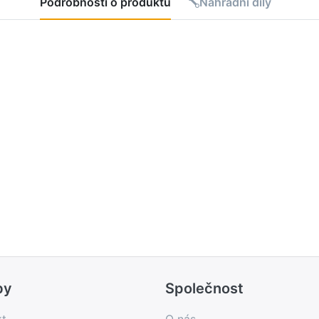
Podrobnosti o produktu
Náhradní díly
by
Společnost
kt
O nás