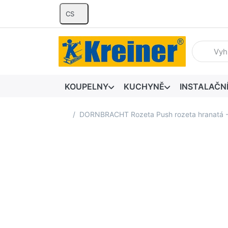
CS
Zadejte hl
KOUPELNY
KUCHYNĚ
INSTALAČN
Domovská stránka
DORNBRACHT Rozeta Push rozeta hranatá 