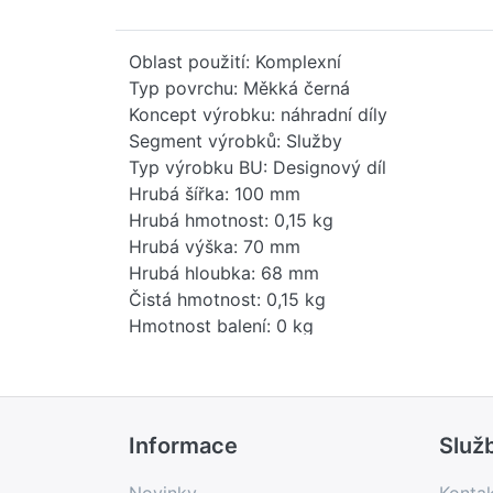
Oblast použití: Komplexní
Typ povrchu: Měkká černá
Koncept výrobku: náhradní díly
Segment výrobků: Služby
Typ výrobku BU: Designový díl
Hrubá šířka: 100 mm
Hrubá hmotnost: 0,15 kg
Hrubá výška: 70 mm
Hrubá hloubka: 68 mm
Čistá hmotnost: 0,15 kg
Hmotnost balení: 0 kg
Stav položky - prodej: uvolněno
EAN: 4099477244808
Země původu: IT
Novinka: Ne
Informace
Služ
Prodejní program: Ano
Kód produktu: 74182000
Novinky
Konta