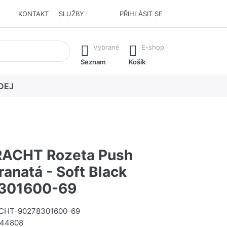
KONTAKT
SLUŽBY
PŘIHLÁSIT SE
í. Stisknutím klávesy Enter vyvoláte všechny výsledky.
Vybrané
E-shop
Seznam
Košík
DEJ
ACHT Rozeta Push
ranatá - Soft Black
301600-69
HT-90278301600-69
44808