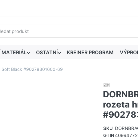
edaný výraz. První výsledky se zobrazí automaticky při zadáván
Í MATERIÁL
OSTATNÍ
KREINER PROGRAM
VÝPRO
- Soft Black #90278301600-69
DORNBR
rozeta h
#90278
SKU
DORNBRAC
GTIN
40994772