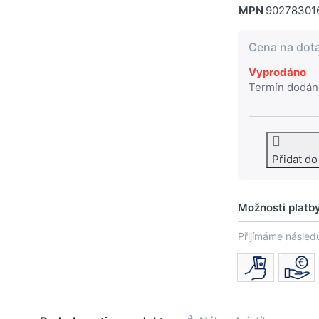
MPN
90278301
Cena na dot
Vyprodáno
Termín dodán
Přidat d
Možnosti platb
Přijímáme následu