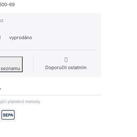
600-69
az
í
vyprodáno
Doporučit ostatním
o seznamu
y
jící platební metody