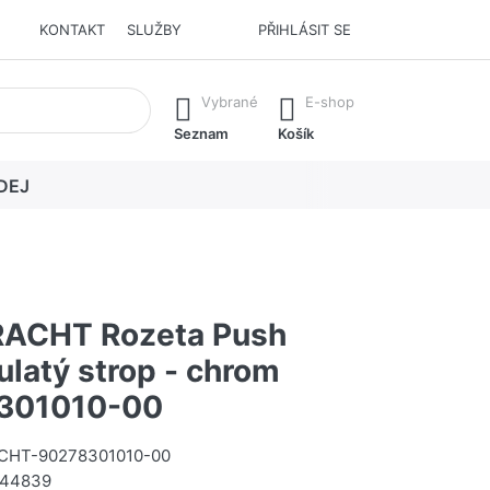
KONTAKT
SLUŽBY
PŘIHLÁSIT SE
í. Stisknutím klávesy Enter vyvoláte všechny výsledky.
Vybrané
E-shop
Seznam
Košík
DEJ
ACHT Rozeta Push
ulatý strop - chrom
301010-00
HT-90278301010-00
244839