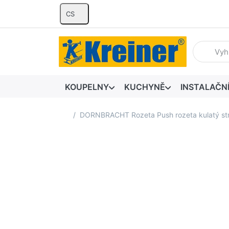
CS
Zadejte hl
KOUPELNY
KUCHYNĚ
INSTALAČN
Domovská stránka
DORNBRACHT Rozeta Push rozeta kulatý s