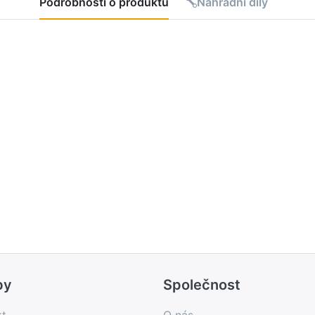
Podrobnosti o produktu
Náhradní díly
by
Společnost
kt
O nás