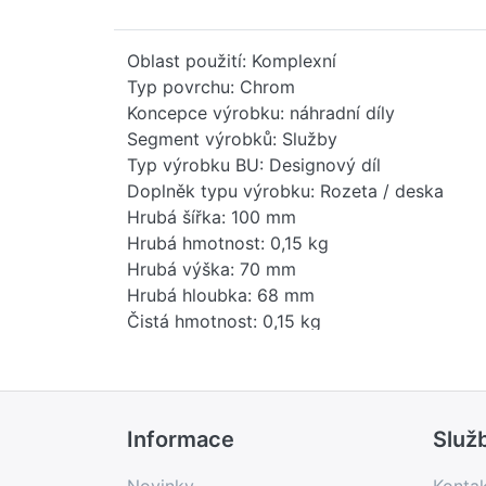
Oblast použití: Komplexní
Typ povrchu: Chrom
Koncepce výrobku: náhradní díly
Segment výrobků: Služby
Typ výrobku BU: Designový díl
Doplněk typu výrobku: Rozeta / deska
Hrubá šířka: 100 mm
Hrubá hmotnost: 0,15 kg
Hrubá výška: 70 mm
Hrubá hloubka: 68 mm
Čistá hmotnost: 0,15 kg
Hmotnost balení: 0 kg
Stav položky - prodej: uvolněno
EAN: 4099477244839
Země původu: IT
Informace
Služ
Novinka: Ne
Prodejní program: Ano
Novinky
Konta