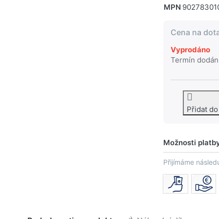
MPN
90278301
Cena na dot
Vyprodáno
Termín dodán
Přidat d
Možnosti platb
Přijímáme následu