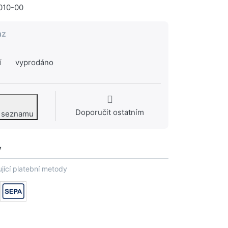
010-00
az
í
vyprodáno
Doporučit ostatním
o seznamu
y
jící platební metody