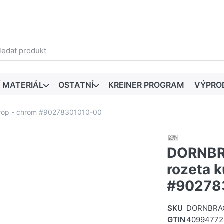
edaný výraz. První výsledky se zobrazí automaticky při zadáván
Í MATERIÁL
OSTATNÍ
KREINER PROGRAM
VÝPRO
trop - chrom #90278301010-00
DORNBR
rozeta k
#90278
SKU
DORNBRAC
GTIN
4099477