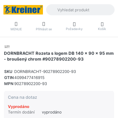
Zadejte hledaný výraz. První výsledky 
Požadavky
Košík
MENUE
Přihlásit se
DORNBRACHT Rozeta s logem DB 140 x 90 x 95 mm
- broušený chrom #90278902200-93
SKU
DORNBRACHT-90278902200-93
GTIN
4099477416915
MPN
90278902200-93
Cena na dotaz
Vyprodáno
Termín dodání
vyprodáno