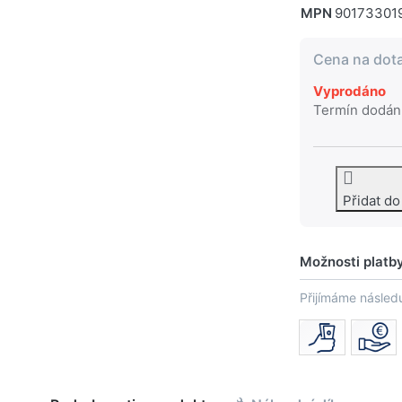
MPN
90173301
Cena na dot
Vyprodáno
Termín dodán
Přidat d
Možnosti platb
Přijímáme následu