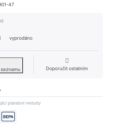
901-47
az
í
vyprodáno
Doporučit ostatním
o seznamu
y
jící platební metody