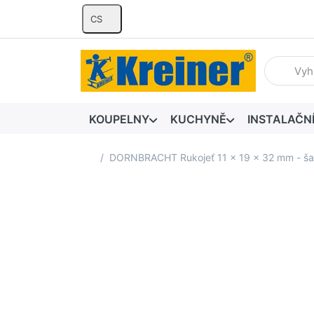
CS
Zadejte hl
KOUPELNY
KUCHYNĚ
INSTALAČN
Domovská stránka
DORNBRACHT Rukojeť 11 x 19 x 32 mm - ša