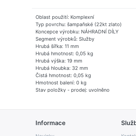
Oblast použití: Komplexní
Typ povrchu: šampaňské (22kt zlato)
Koncepce výrobku: NÁHRADNÍ DÍLY
Segment výrobků: Služby
Hrubá šířka: 11 mm
Hrubá hmotnost: 0,05 kg
Hrubá výška: 19 mm
Hrubá hloubka: 32 mm
Čistá hmotnost: 0,05 kg
Hmotnost balení: 0 kg
Stav položky - prodej: uvolněno
EAN: 4099477392370
Země původu: DE
Novinka: Ne
Prodejní program: Ano
Informace
Služ
Kód produktu: 84819000
Kód výrobku v USA: 8481901000
Novinky
Konta