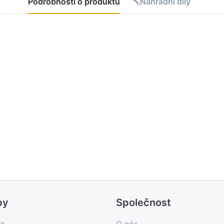
Podrobnosti o produktu
Náhradní díly
by
Společnost
kt
O nás