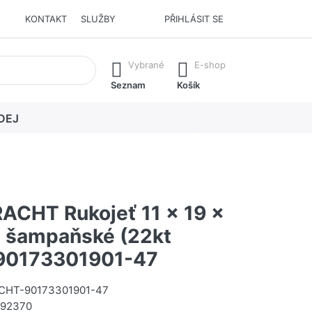
KONTAKT
SLUŽBY
PŘIHLÁSIT SE
í. Stisknutím klávesy Enter vyvoláte všechny výsledky.
Vybrané
E-shop
Seznam
Košík
DEJ
CHT Rukojeť 11 x 19 x
 šampaňské (22kt
#90173301901-47
HT-90173301901-47
92370