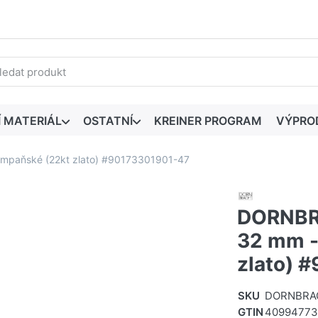
edaný výraz. První výsledky se zobrazí automaticky při zadáván
Í MATERIÁL
OSTATNÍ
KREINER PROGRAM
VÝPRO
mpaňské (22kt zlato) #90173301901-47
DORNBRA
32 mm -
zlato) 
SKU
DORNBRAC
GTIN
40994773