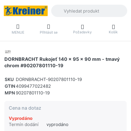
Zadejte hledaný výraz. První výsledky 
Požadavky
Košík
MENUE
Přihlásit se
DORNBRACHT Rukojeť 140 x 95 x 90 mm - tmavý
chrom #90207801110-19
SKU
DORNBRACHT-90207801110-19
GTIN
4099477022482
MPN
90207801110-19
Cena na dotaz
Vyprodáno
Termín dodání
vyprodáno