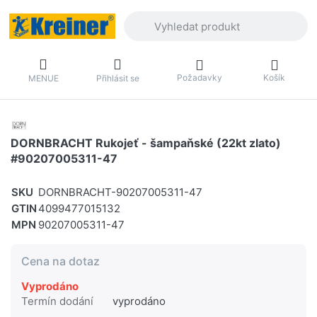
Zadejte hledaný výraz. První výsledky 
Požadavky
Košík
MENUE
Přihlásit se
DORNBRACHT Rukojeť - šampaňské (22kt zlato)
#90207005311-47
SKU
DORNBRACHT-90207005311-47
GTIN
4099477015132
MPN
90207005311-47
Cena na dotaz
Vyprodáno
Termín dodání
vyprodáno