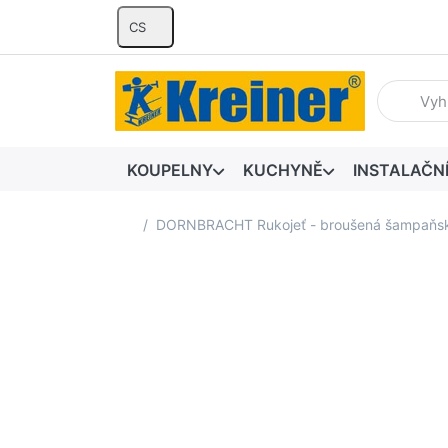
CS
Zadejte hl
KOUPELNY
KUCHYNĚ
INSTALAČN
Domovská stránka
DORNBRACHT Rukojeť - broušená šampaňsk