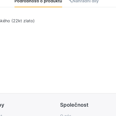
Podrobnosti o produktu
Náhradní díly
kého (22kt zlato)
by
Společnost
kt
O nás