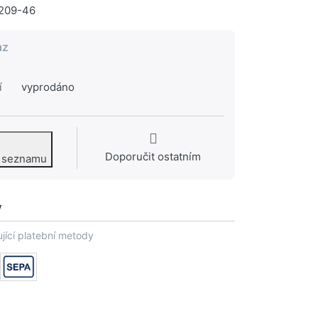
209-46
az
í
vyprodáno
Doporučit ostatním
o seznamu
y
jící platební metody