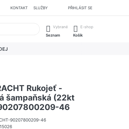
KONTAKT
SLUŽBY
PŘIHLÁSIT SE
í. Stisknutím klávesy Enter vyvoláte všechny výsledky.
Vybrané
E-shop
Seznam
Košík
DEJ
ACHT Rukojeť -
á šampaňská (22kt
#90207800209-46
CHT-90207800209-46
15026