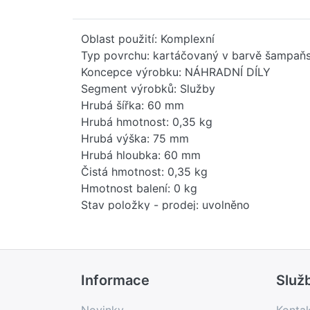
Oblast použití: Komplexní
Typ povrchu: kartáčovaný v barvě šampaňs
Koncepce výrobku: NÁHRADNÍ DÍLY
Segment výrobků: Služby
Hrubá šířka: 60 mm
Hrubá hmotnost: 0,35 kg
Hrubá výška: 75 mm
Hrubá hloubka: 60 mm
Čistá hmotnost: 0,35 kg
Hmotnost balení: 0 kg
Stav položky - prodej: uvolněno
EAN: 4099477015026
Země původu: DE
Novinka: Ne
Prodejní program: Ano
Informace
Služ
Kód produktu: 84819000
Novinky
Konta