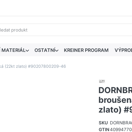
edaný výraz. První výsledky se zobrazí automaticky při zadáván
Í MATERIÁL
OSTATNÍ
KREINER PROGRAM
VÝPRO
á (22kt zlato) #90207800209-46
DORNBR
broušen
zlato) 
SKU
DORNBRA
GTIN
40994770