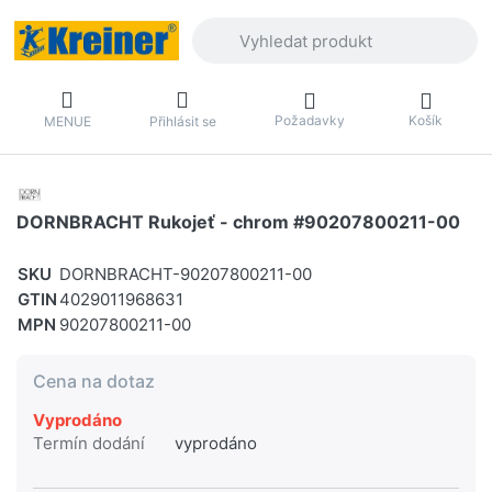
Zadejte hledaný výraz. První výsledky 
Požadavky
Košík
MENUE
Přihlásit se
DORNBRACHT Rukojeť - chrom #90207800211-00
SKU
DORNBRACHT-90207800211-00
GTIN
4029011968631
MPN
90207800211-00
Cena na dotaz
Vyprodáno
Termín dodání
vyprodáno