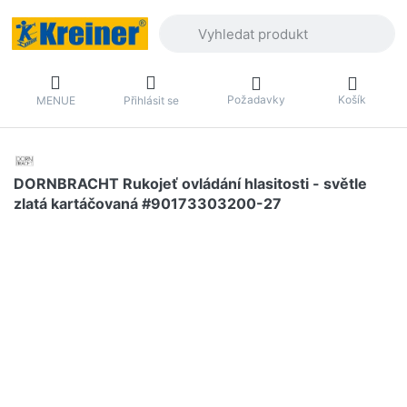
Zadejte hledaný výraz. První výsledky 
Požadavky
Košík
MENUE
Přihlásit se
DORNBRACHT Rukojeť ovládání hlasitosti - světle
zlatá kartáčovaná #90173303200-27