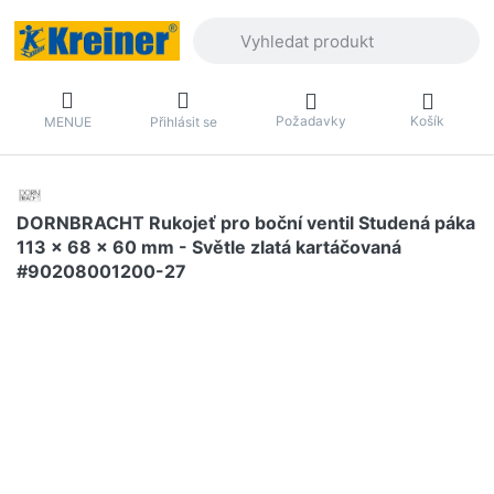
Zadejte hledaný výraz. První výsledky 
Požadavky
Košík
MENUE
Přihlásit se
DORNBRACHT Rukojeť pro boční ventil Studená páka
113 x 68 x 60 mm - Světle zlatá kartáčovaná
#90208001200-27