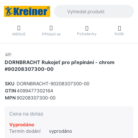
Zadejte hledaný výraz. První výsledky 
Požadavky
Košík
MENUE
Přihlásit se
DORNBRACHT Rukojeť pro přepínání - chrom
#90208307300-00
SKU
DORNBRACHT-90208307300-00
GTIN
4099477302164
MPN
90208307300-00
Cena na dotaz
Vyprodáno
Termín dodání
vyprodáno