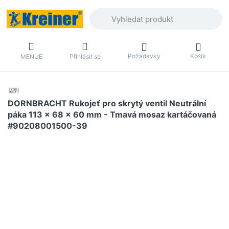
Zadejte hledaný výraz. První výsledky 
Požadavky
Košík
MENUE
Přihlásit se
DORNBRACHT Rukojeť pro skrytý ventil Neutrální
páka 113 x 68 x 60 mm - Tmavá mosaz kartáčovaná
#90208001500-39