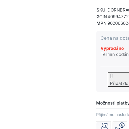
SKU
DORNBRA
GTIN
40994772
MPN
90206602
Cena na dot
Vyprodáno
Termín dodán
Přidat d
Možnosti platb
Přijímáme následu