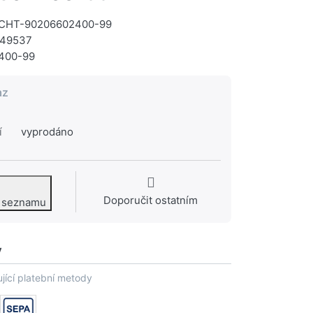
CHT-90206602400-99
49537
400-99
az
í
vyprodáno
Doporučit ostatním
o seznamu
y
jící platební metody