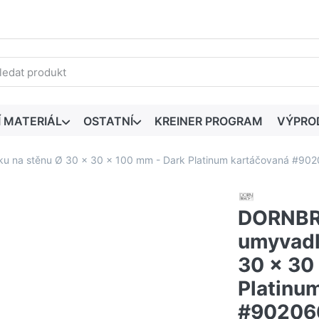
edaný výraz. První výsledky se zobrazí automaticky při zadáván
Í MATERIÁL
OSTATNÍ
KREINER PROGRAM
VÝPRO
 na stěnu Ø 30 x 30 x 100 mm - Dark Platinum kartáčovaná #9
DORNBR
umyvadl
30 x 30
Platinu
#90206