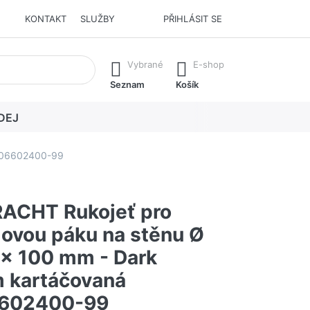
KONTAKT
SLUŽBY
PŘIHLÁSIT SE
í. Stisknutím klávesy Enter vyvoláte všechny výsledky.
Vybrané
E-shop
Seznam
Košík
DEJ
0206602400-99
ACHT Rukojeť pro
ovou páku na stěnu Ø
 x 100 mm - Dark
m kartáčovaná
602400-99