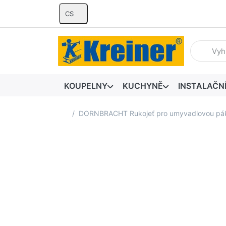
CS
Zadejte hl
KOUPELNY
KUCHYNĚ
INSTALAČN
Domovská stránka
DORNBRACHT Rukojeť pro umyvadlovou páku