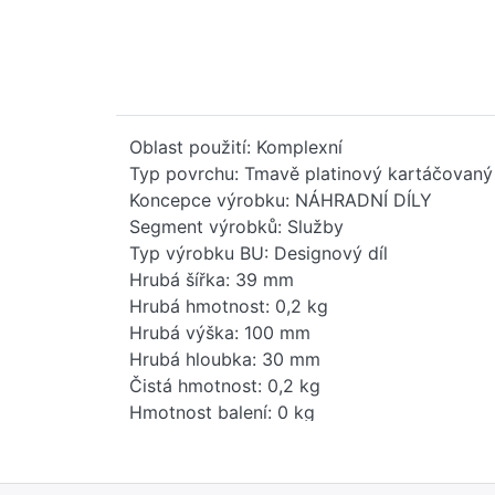
Oblast použití: Komplexní
Typ povrchu: Tmavě platinový kartáčovaný
Koncepce výrobku: NÁHRADNÍ DÍLY
Segment výrobků: Služby
Typ výrobku BU: Designový díl
Hrubá šířka: 39 mm
Hrubá hmotnost: 0,2 kg
Hrubá výška: 100 mm
Hrubá hloubka: 30 mm
Čistá hmotnost: 0,2 kg
Hmotnost balení: 0 kg
Stav položky - prodej: uvolněno
EAN: 4099477249537
Země původu: DE