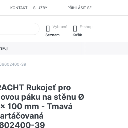
KONTAKT
SLUŽBY
PŘIHLÁSIT SE
í. Stisknutím klávesy Enter vyvoláte všechny výsledky.
Vybrané
E-shop
Seznam
Košík
DEJ
206602400-39
ACHT Rukojeť pro
ovou páku na stěnu Ø
 x 100 mm - Tmavá
artáčovaná
602400-39