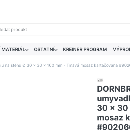
edaný výraz. První výsledky se zobrazí automaticky při zadáván
Í MATERIÁL
OSTATNÍ
KREINER PROGRAM
VÝPRO
u na stěnu Ø 30 x 30 x 100 mm - Tmavá mosaz kartáčovaná #90
DORNBR
umyvadl
30 x 30
mosaz k
#90206