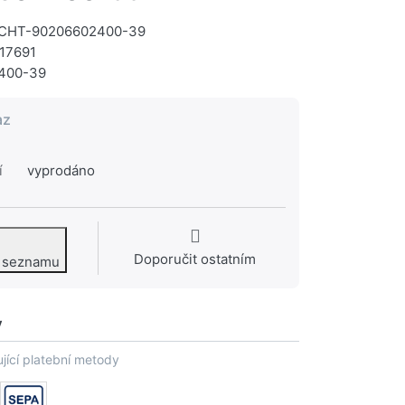
CHT-90206602400-39
17691
400-39
az
í
vyprodáno
Doporučit ostatním
o seznamu
y
jící platební metody