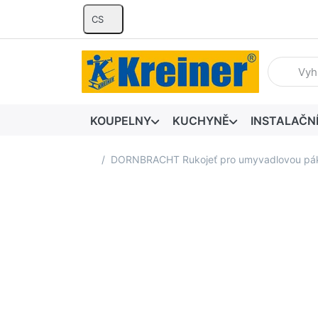
CS
Zadejte hl
KOUPELNY
KUCHYNĚ
INSTALAČN
Domovská stránka
DORNBRACHT Rukojeť pro umyvadlovou pák