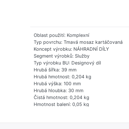
Oblast použití: Komplexní
Typ povrchu: Tmavá mosaz kartáčovaná
Koncept výrobku: NÁHRADNÍ DÍLY
Segment výrobků: Služby
Typ výrobku BU: Designový díl
Hrubá šířka: 39 mm
Hrubá hmotnost: 0,204 kg
Hrubá výška: 100 mm
Hrubá hloubka: 30 mm
Čistá hmotnost: 0,204 kg
Hmotnost balení: 0,05 kg
Stav položky - prodej: uvolněno
EAN: 4099477417691
Země původu: DE