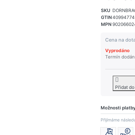
SKU
DORNBRA
GTIN
40994774
MPN
90206602
Cena na dot
Vyprodáno
Termín dodán
Přidat d
Možnosti platb
Přijímáme následu