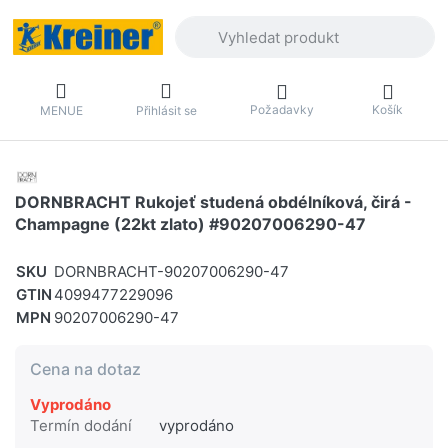
Zadejte hledaný výraz. První výsledky 
Požadavky
Košík
MENUE
Přihlásit se
DORNBRACHT Rukojeť studená obdélníková, čirá -
Champagne (22kt zlato) #90207006290-47
SKU
DORNBRACHT-90207006290-47
GTIN
4099477229096
MPN
90207006290-47
Cena na dotaz
Vyprodáno
Termín dodání
vyprodáno