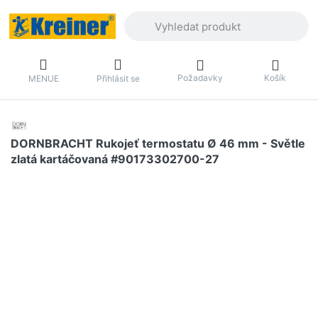
Zadejte hledaný výraz. První výsledky 
Požadavky
Košík
MENUE
Přihlásit se
DORNBRACHT Rukojeť termostatu Ø 46 mm - Světle
zlatá kartáčovaná #90173302700-27