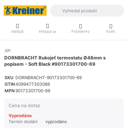
Zadejte hledaný výraz. První výsledky 
Požadavky
Košík
MENUE
Přihlásit se
DORNBRACHT Rukojeť termostatu Ø48mm s
popisem - Soft Black #90173301700-69
SKU
DORNBRACHT-90173301700-69
GTIN
4099477303086
MPN
90173301700-69
Cena na dotaz
Vyprodáno
Termín dodání
vyprodáno