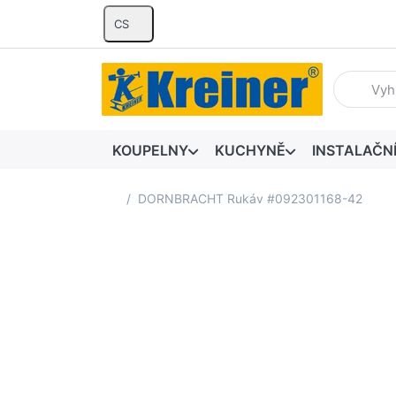
CS
Zadejte hl
KOUPELNY
KUCHYNĚ
INSTALAČN
Domovská stránka
DORNBRACHT Rukáv #092301168-42