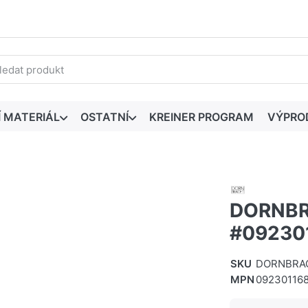
edaný výraz. První výsledky se zobrazí automaticky při zadáván
Í MATERIÁL
OSTATNÍ
KREINER PROGRAM
VÝPRO
DORNBR
#09230
SKU
DORNBRAC
MPN
09230116