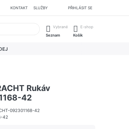
KONTAKT
SLUŽBY
PŘIHLÁSIT SE
í. Stisknutím klávesy Enter vyvoláte všechny výsledky.
Vybrané
E-shop
Seznam
Košík
DEJ
ACHT Rukáv
1168-42
HT-092301168-42
8-42