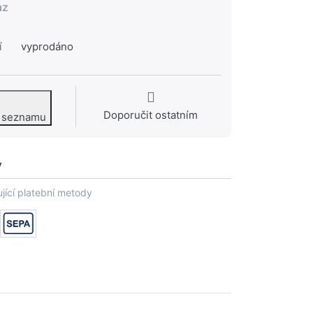
az
í
vyprodáno
Doporučit ostatním
o seznamu
y
jící platební metody