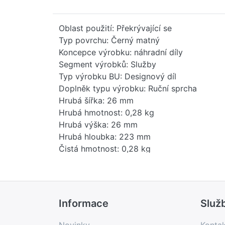
Oblast použití: Překrývající se
Typ povrchu: Černý matný
Koncepce výrobku: náhradní díly
Segment výrobků: Služby
Typ výrobku BU: Designový díl
Doplněk typu výrobku: Ruční sprcha
Hrubá šířka: 26 mm
Hrubá hmotnost: 0,28 kg
Hrubá výška: 26 mm
Hrubá hloubka: 223 mm
Čistá hmotnost: 0,28 kg
Hmotnost balení: 0 kg
Stav položky - prodej: zablokováno (ukon
EAN: 4099477277967
Země původu: DE
Informace
Služ
Novinka: Ne
Prodejní program: Ne
Novinky
Konta