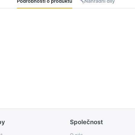
Podrobnosti o produktu
Náhradní díly
čená položka)
by
Společnost
kt
O nás