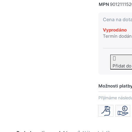
MPN
90121115
Cena na dot
Vyprodáno
Termín dodán
Přidat d
Možnosti platb
Přijímáme následu