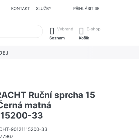
KONTAKT
SLUŽBY
PŘIHLÁSIT SE
í. Stisknutím klávesy Enter vyvoláte všechny výsledky.
Vybrané
E-shop
Seznam
Košík
DEJ
CHT Ruční sprcha 15
 Černá matná
115200-33
HT-90121115200-33
77967