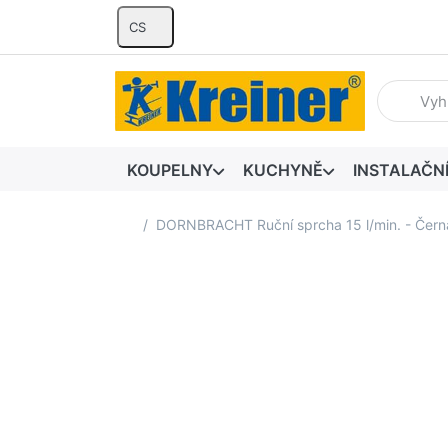
CS
Zadejte hl
KOUPELNY
KUCHYNĚ
INSTALAČN
Domovská stránka
DORNBRACHT Ruční sprcha 15 l/min. - Čer