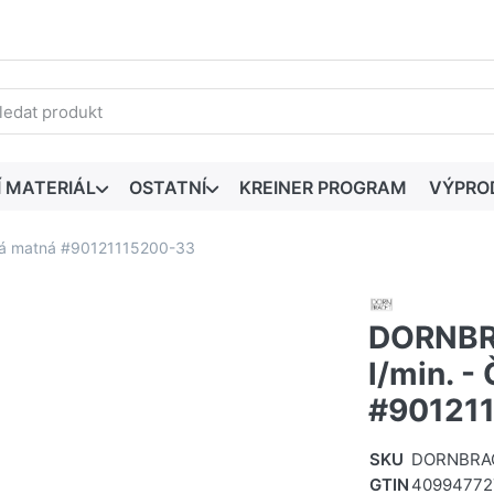
edaný výraz. První výsledky se zobrazí automaticky při zadáván
Í MATERIÁL
OSTATNÍ
KREINER PROGRAM
VÝPRO
ná matná #90121115200-33
DORNBRA
l/min. -
#90121
SKU
DORNBRAC
GTIN
40994772