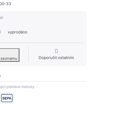
200-33
az
í
vyprodáno
Doporučit ostatním
o seznamu
y
jící platební metody