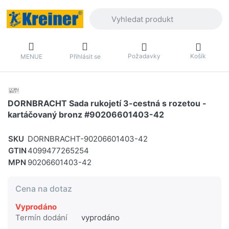
Zadejte hledaný výraz. První výsledky 
Požadavky
Košík
MENUE
Přihlásit se
DORNBRACHT Sada rukojetí 3-cestná s rozetou -
kartáčovaný bronz #90206601403-42
SKU
DORNBRACHT-90206601403-42
GTIN
4099477265254
MPN
90206601403-42
Cena na dotaz
Vyprodáno
Termín dodání
vyprodáno