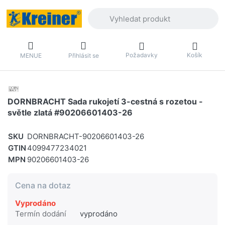
Zadejte hledaný výraz. První výsledky 
Požadavky
Košík
MENUE
Přihlásit se
DORNBRACHT Sada rukojetí 3-cestná s rozetou -
světle zlatá #90206601403-26
SKU
DORNBRACHT-90206601403-26
GTIN
4099477234021
MPN
90206601403-26
Cena na dotaz
Vyprodáno
Termín dodání
vyprodáno