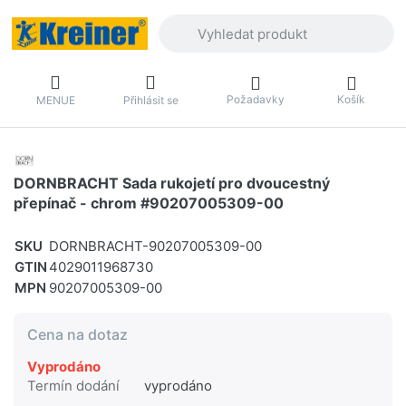
Zadejte hledaný výraz. První výsledky 
Požadavky
Košík
MENUE
Přihlásit se
DORNBRACHT Sada rukojetí pro dvoucestný
přepínač - chrom #90207005309-00
SKU
DORNBRACHT-90207005309-00
GTIN
4029011968730
MPN
90207005309-00
Cena na dotaz
Vyprodáno
Termín dodání
vyprodáno