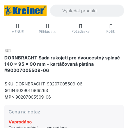
Zadejte hledaný výraz. První výsledky 
Požadavky
Košík
MENUE
Přihlásit se
DORNBRACHT Sada rukojetí pro dvoucestný spínač
140 x 95 x 90 mm - kartáčovaná platina
#90207005509-06
SKU
DORNBRACHT-90207005509-06
GTIN
4029011969263
MPN
90207005509-06
Cena na dotaz
Vyprodáno
Termín dodání
vyprodáno